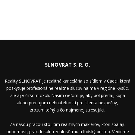
SLNOVRAT S. R. O.
Reality SLNOVRAT je realitná kancelária so sídlom v Čadci, ktorá
poskytuje profesionálne realitné služby najmä v regióne Kysúc,
ale aj v širšom okolí. Naším cieľom je, aby bol predaj, kúpa
alebo prenájom nehnuteľnosti pre klienta bezpečný,
zrozumiteľný a čo najmenej stresujúci.
Za našou prácou stojí tím realitných maklérov, ktorí spájajú
odbornosť, prax, lokálnu znalosť trhu a ľudský prístup. Vedieme