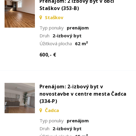
Prenájom: 2 izbový byt v obci
Staškov (353-B)
Staškov
Typ ponuky
prenájom
Druh
2-izbový byt
Úžitková plocha
62 m²
600,- €
Prenájom: 2-izbový byt v
novostavbe v centre mesta Čadca
(334-P)
Čadca
Typ ponuky
prenájom
Druh
2-izbový byt