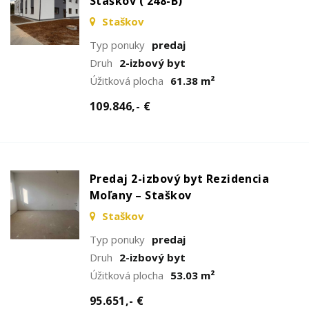
Staškov ( 248-B)
Staškov
Typ ponuky
predaj
Druh
2-izbový byt
Úžitková plocha
61.38 m²
109.846,- €
Predaj 2-izbový byt Rezidencia
Moľany – Staškov
Staškov
Typ ponuky
predaj
Druh
2-izbový byt
Úžitková plocha
53.03 m²
95.651,- €