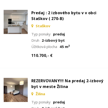
Predaj : 2 izbového bytu v v obci
Staškov ( 270-B)
Staškov
Typ ponuky
predaj
Druh
2-izbový byt
Úžitková plocha
45 m²
110.700,- €
REZERVOVANY!!! Na predaj 2-izbový
byt v meste Žilina
Žilina
Typ ponuky
predaj