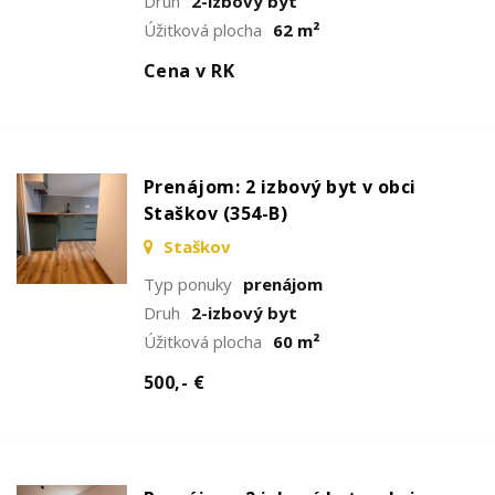
Druh
2-izbový byt
Úžitková plocha
62 m²
Cena v RK
Prenájom: 2 izbový byt v obci
Staškov (354-B)
Staškov
Typ ponuky
prenájom
Druh
2-izbový byt
Úžitková plocha
60 m²
500,- €