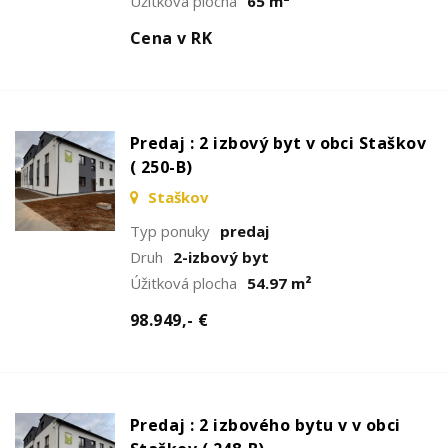
Úžitková plocha
65 m²
Cena v RK
Predaj : 2 izbový byt v obci Staškov
( 250-B)
Staškov
Typ ponuky
predaj
Druh
2-izbový byt
Úžitková plocha
54.97 m²
98.949,- €
Predaj : 2 izbového bytu v v obci