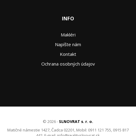
INFO
Makléri
Napíšte nám
Kontakt
Ochrana osobných údajov
© 2026 -
SLNOVRAT s. r. o.
Matičné námestie 1427, Čadca 02201, Mobil: 0911 121 755, 0915 817
442, E-mail: info@realityslnovrat.sk