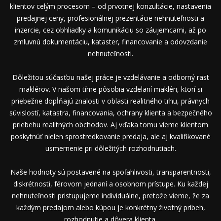
klientov celým procesom – od prvotnej konzultácie, nastavenia
predajnej ceny, profesionálnej prezentácie nehnuteľnosti a
inzercie, cez obhliadky a komunikáciu so záujemcami, až po
zmluvnú dokumentáciu, kataster, financovanie a odovzdanie
nehnuteľnosti.
Dôležitou súčasťou našej práce je vzdelávanie a odborný rast
maklérov. V našom tíme pôsobia vzdelaní makléri, ktorí si
priebežne dopĺňajú znalosti v oblasti realitného trhu, právnych
súvislostí, katastra, financovania, ochrany klienta a bezpečného
priebehu realitných obchodov. Aj vďaka tomu vieme klientom
poskytnúť nielen sprostredkovanie predaja, ale aj kvalifikované
usmernenie pri dôležitých rozhodnutiach.
Naše hodnoty sú postavené na spoľahlivosti, transparentnosti,
diskrétnosti, férovom jednaní a osobnom prístupe. Ku každej
nehnuteľnosti pristupujeme individuálne, pretože vieme, že za
každým predajom alebo kúpou je konkrétny životný príbeh,
rozhodnutie a dôvera klienta.