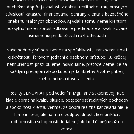
priebežne dopĺňajú znalosti v oblasti realitného trhu, právnych
súvislostí, katastra, financovania, ochrany klienta a bezpečného
priebehu realitných obchodov. Aj vďaka tomu vieme klientom
poskytnúť nielen sprostredkovanie predaja, ale aj kvalifikované
usmernenie pri dôležitých rozhodnutiach.
Naše hodnoty sú postavené na spoľahlivosti, transparentnosti,
diskrétnosti, férovom jednaní a osobnom prístupe. Ku každej
nehnuteľnosti pristupujeme individuálne, pretože vieme, že za
každým predajom alebo kúpou je konkrétny životný príbeh,
rozhodnutie a dôvera klienta.
Reality SLNOVRAT pod vedením Mgr. Jany Saksonovej, RSc.
kladie dôraz na kvalitu služieb, bezpečnosť realitných obchodov
a spokojnosť klienta. Veríme, že dobrá realitná kancelária nie je
len o inzercii, ale najmä o zodpovednosti, komunikácii,
odbornosti a schopnosti dotiahnuť obchod úspešne až do
konca.