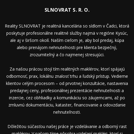
SLNOVRAT S. R. O.
Reality SLNOVRAT je realitná kancelária so sídlom v Čadci, ktorá
poskytuje profesionálne realitné služby najmä v regióne Kysúc,
ale aj v širšom okolí. Naším cieľom je, aby bol predaj, kúpa
alebo prenájom nehnuteľnosti pre klienta bezpečný,
zrozumiteľný a čo najmenej stresujúci.
Za našou prácou stojí tím realitných maklérov, ktorí spájajú
odbornosť, prax, lokálnu znalosť trhu a ľudský prístup. Vedieme
klientov celým procesom – od prvotnej konzultácie, nastavenia
predajnej ceny, profesionálnej prezentácie nehnuteľnosti a
inzercie, cez obhliadky a komunikáciu so záujemcami, až po
zmluvnú dokumentáciu, kataster, financovanie a odovzdanie
nehnuteľnosti.
Dôležitou súčasťou našej práce je vzdelávanie a odborný rast
maklérov. V našom tíme pôsobia vzdelaní makléri, ktorí si