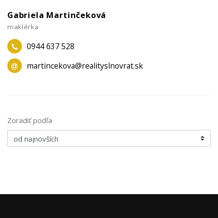
Gabriela Martinčeková
maklérka
0944 637 528
martincekova@realityslnovrat.sk
Zoradiť podľa