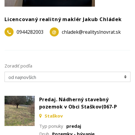
Licencovaný realitný maklér Jakub Chládek
0944282003
chladek@realityslnovrat.sk
Zoradiť podľa
Predaj. Nádherný stavebný
pozemok v Obci Staškov(067-P
Staškov
Typ ponuky
predaj
Druh
Pozemky - bývanie