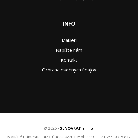
INFO
Makléri
Napíšte nám
Kontakt
Ochrana osobných údajov
© 2026 -
SLNOVRAT s. r. o.
Matičné námestie 1427, Čadca 02201, Mobil: 0911 121 755, 0915 817