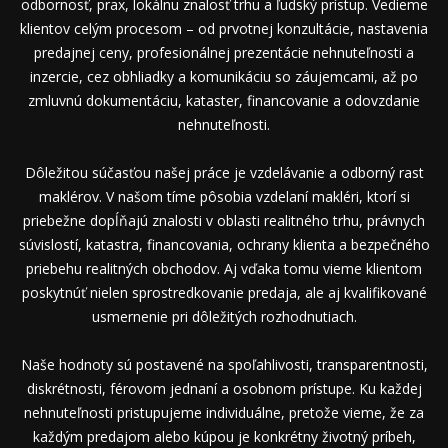
odbornosť, prax, lokálnu znalosť trhu a ľudský prístup. Vedieme
klientov celým procesom – od prvotnej konzultácie, nastavenia
predajnej ceny, profesionálnej prezentácie nehnuteľnosti a
inzercie, cez obhliadky a komunikáciu so záujemcami, až po
zmluvnú dokumentáciu, kataster, financovanie a odovzdanie
nehnuteľnosti.
Dôležitou súčasťou našej práce je vzdelávanie a odborný rast
maklérov. V našom tíme pôsobia vzdelaní makléri, ktorí si
priebežne dopĺňajú znalosti v oblasti realitného trhu, právnych
súvislostí, katastra, financovania, ochrany klienta a bezpečného
priebehu realitných obchodov. Aj vďaka tomu vieme klientom
poskytnúť nielen sprostredkovanie predaja, ale aj kvalifikované
usmernenie pri dôležitých rozhodnutiach.
Naše hodnoty sú postavené na spoľahlivosti, transparentnosti,
diskrétnosti, férovom jednaní a osobnom prístupe. Ku každej
nehnuteľnosti pristupujeme individuálne, pretože vieme, že za
každým predajom alebo kúpou je konkrétny životný príbeh,