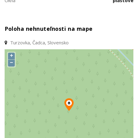
Okná
plastové
Poloha nehnuteľnosti na mape
Turzovka, Čadca, Slovensko
+
−