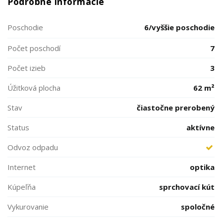
Podrobné informácie
Poschodie
6/vyššie poschodie
Počet poschodí
7
Počet izieb
3
Úžitková plocha
62 m²
Stav
čiastočne prerobený
Status
aktívne
Odvoz odpadu
Internet
optika
Kúpeľňa
sprchovací kút
Vykurovanie
spoločné