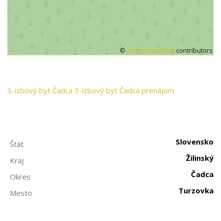
©
OpenStreetMap
contributors
3-izbový byt
Čadca
3-izbový byt Čadca prenájom
Slovensko
Štát
Žilinský
Kraj
Čadca
Okres
Turzovka
Mesto