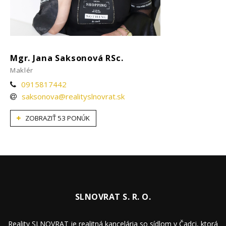
Mgr. Jana Saksonová RSc.
Maklér
0915817442
saksonova@realityslnovrat.sk
ZOBRAZIŤ 53 PONÚK
SLNOVRAT S. R. O.
Reality SLNOVRAT je realitná kancelária so sídlom v Čadci, ktorá