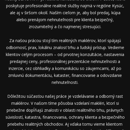
poskytuje profesionálne realitné služby najmä v regióne Kysúc,
ale aj v širšom okolí. Naším cieľom je, aby bol predaj, kúpa
alebo prenájom nehnuteľnosti pre klienta bezpečný,
zrozumiteľný a čo najmenej stresujúci.
Za našou prácou stojí tím realitných maklérov, ktorí spájajú
odbornosť, prax, lokálnu znalosť trhu a ľudský prístup. Vedieme
klientov celým procesom – od prvotnej konzultácie, nastavenia
predajnej ceny, profesionálnej prezentácie nehnuteľnosti a
inzercie, cez obhliadky a komunikáciu so záujemcami, až po
zmluvnú dokumentáciu, kataster, financovanie a odovzdanie
nehnuteľnosti.
Dôležitou súčasťou našej práce je vzdelávanie a odborný rast
maklérov. V našom tíme pôsobia vzdelaní makléri, ktorí si
priebežne dopĺňajú znalosti v oblasti realitného trhu, právnych
súvislostí, katastra, financovania, ochrany klienta a bezpečného
priebehu realitných obchodov. Aj vďaka tomu vieme klientom