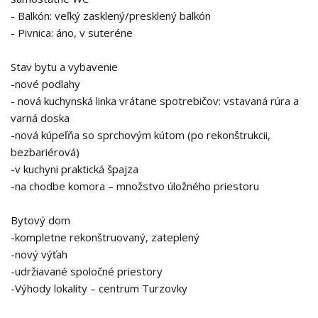
- Balkón: veľký zasklený/presklený balkón
- Pivnica: áno, v suteréne
Stav bytu a vybavenie
-nové podlahy
- nová kuchynská linka vrátane spotrebičov: vstavaná rúra a
varná doska
-nová kúpeľňa so sprchovým kútom (po rekonštrukcii,
bezbariérová)
-v kuchyni praktická špajza
-na chodbe komora – množstvo úložného priestoru
Bytový dom
-kompletne rekonštruovaný, zateplený
-nový výťah
-udržiavané spoločné priestory
-Výhody lokality – centrum Turzovky