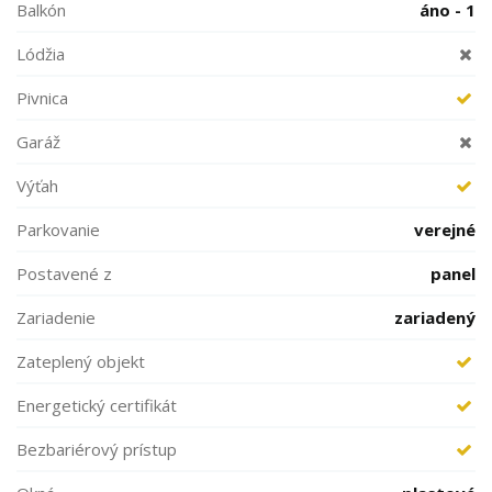
Balkón
áno - 1
Lódžia
Pivnica
Garáž
Výťah
Parkovanie
verejné
Postavené z
panel
Zariadenie
zariadený
Zateplený objekt
Energetický certifikát
Bezbariérový prístup