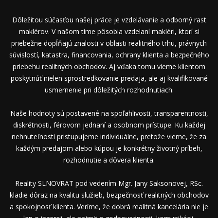
Dôležitou súčasťou našej práce je vzdelávanie a odborný rast
maklérov. V našom tíme pôsobia vzdelaní makléri, ktorí si
priebežne dopĺňajú znalosti v oblasti realitného trhu, právnych
súvislostí, katastra, financovania, ochrany klienta a bezpečného
priebehu realitných obchodov. Aj vďaka tomu vieme klientom
poskytnúť nielen sprostredkovanie predaja, ale aj kvalifikované
usmernenie pri dôležitých rozhodnutiach.
Naše hodnoty sú postavené na spoľahlivosti, transparentnosti,
diskrétnosti, férovom jednaní a osobnom prístupe. Ku každej
nehnuteľnosti pristupujeme individuálne, pretože vieme, že za
každým predajom alebo kúpou je konkrétny životný príbeh,
rozhodnutie a dôvera klienta.
Reality SLNOVRAT pod vedením Mgr. Jany Saksonovej, RSc.
kladie dôraz na kvalitu služieb, bezpečnosť realitných obchodov
a spokojnosť klienta. Veríme, že dobrá realitná kancelária nie je