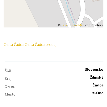
©
OpenStreetMap
contributors
Chata
Čadca
Chata Čadca predaj
Slovensko
Štát
Žilinský
Kraj
Čadca
Okres
Olešná
Mesto