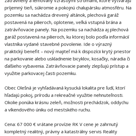
zatrávnený a lemovaný vzrastlými stromami, ktoré vytvárajú
príjemný tieň, súkromie a pokojnú chalupársku atmosféru. Na
pozemku sa nachádza drevený altánok, plechová garáž
postavená na pilieroch, oplotenie, veľká vstupná brána a
zatrávňovacie panely. Na pozemku sa nachádza aj plechová
garáž postavená na pilieroch, ku ktorej bolo podľa informácií
vlastníka vydané stavebné povolenie. Ide o výrazný
praktický benefit – nový majiteľ má k dispozícii krytý priestor
na parkovanie alebo uskladnenie bicyklov, kosačky, náradia či
ďalšieho vybavenia. Zatrávňovacie panely zlepšujú prístup a
využitie parkovacej časti pozemku.
Obec Olešná je vyhľadávaná kysucká lokalita pre ľudí, ktorí
hľadajú pokoj, prírodu a rekreačné využitie nehnuteľnosti.
Okolie ponúka krásnu zeleň, možnosti prechádzok, oddychu
a víkendového úniku od mestského ruchu.
Cena: 67 000 € vrátane provízie RK V cene je zahrnutý
kompletný realitný, právny a katastrálny servis Reality