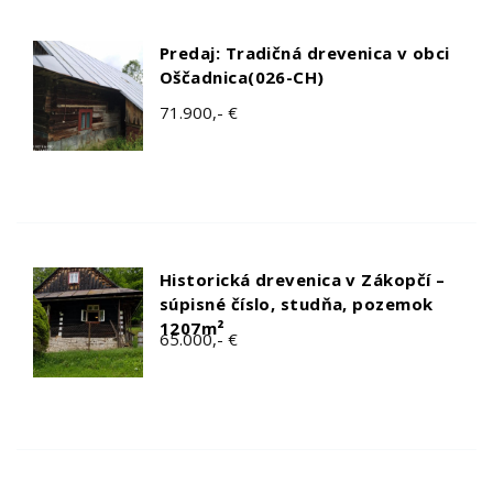
Predaj: Tradičná drevenica v obci
Oščadnica(026-CH)
71.900,- €
Historická drevenica v Zákopčí –
súpisné číslo, studňa, pozemok
1207m²
65.000,- €