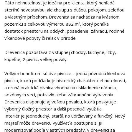
Táto nehnuteľnosť je ideálna pre klienta, ktorý nehľadá
sterilnú novostavbu, ale chalupu s dušou, pokojom, zeleňou
a vlastným príbehom. Drevenica sa nachádza na krásnom
pozemku s celkovou výmerou 882 m², ktorý ponúka
dostatok priestoru na oddych, posedenie, záhradu, rodinné
víkendové pobyty či relax v prírode.
Drevenica pozostáva z vstupnej chodby, kuchyne, izby,
kúpeľne, 2 pivníc, veľkej povaly.
Veľkým benefitom sú dve pivnice – jedna pôvodná klenbová
pivnica, ktorá podčiarkuje historický charakter nehnuteľnosti,
a druhá praktická pivnica vhodná na uskladnenie náradia,
sezónnych vecí, potravín alebo záhradného vybavenia.
Drevenica disponuje aj veľkou povalou, ktorá poskytuje
výborný úložný priestor a ďalší potenciál využitia.
Interiér je jednoduchý, starší, no udržiavaný a funkčný. Nový
majiteľ môže drevenicu využívať a postupne si ju
modernizovať podľa vlastných predstáv. V drevenici sa