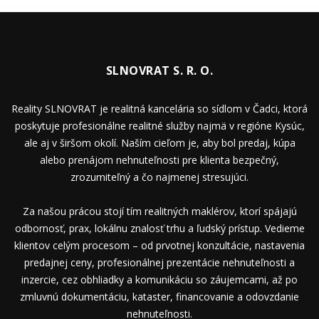
SLNOVRAT S. R. O.
Reality SLNOVRAT je realitná kancelária so sídlom v Čadci, ktorá
poskytuje profesionálne realitné služby najmä v regióne Kysúc,
ale aj v širšom okolí. Naším cieľom je, aby bol predaj, kúpa
alebo prenájom nehnuteľnosti pre klienta bezpečný,
zrozumiteľný a čo najmenej stresujúci.
Za našou prácou stojí tím realitných maklérov, ktorí spájajú
odbornosť, prax, lokálnu znalosť trhu a ľudský prístup. Vedieme
klientov celým procesom – od prvotnej konzultácie, nastavenia
predajnej ceny, profesionálnej prezentácie nehnuteľnosti a
inzercie, cez obhliadky a komunikáciu so záujemcami, až po
zmluvnú dokumentáciu, kataster, financovanie a odovzdanie
nehnuteľnosti.