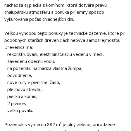
nachádza aj piecka s komínom, ktorá dotvára pravú
chalupársku atmosféru a ponúka príjemný spôsob
vykurovania počas chladnejších dní.
Veľkou výhodou tejto ponuky je technické zázemie, ktoré pri
podobných starších dreveniciach nebýva samozrejmosťou.
Drevenica má:
- rekonštruovanú elektroinštaláciu vedenú v medi,
- zavedenú obecnú vodu,
- na pozemku nachádza vlastná žumpa,
- odvodnenie,
- nové rúry v pivničnej časti,
- plechovú strechu,
- piecku a komín,
- 2 pivnice,
- veľkú povalu.
Pozemok s výmerou 882 m² je plný zelene, prirodzene