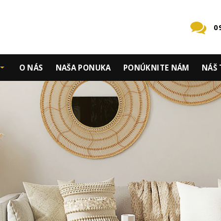
0
O NÁS
NAŠA PONUKA
PONÚKNITE NÁM
NÁŠ