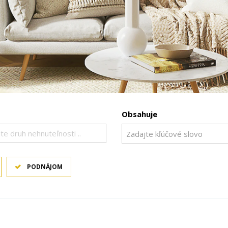
Obsahuje
te druh nehnuteľnosti ..
PODNÁJOM