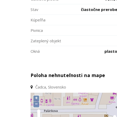
Stav
čiastočne prerob
Kúpeľňa
Pivnica
Zateplený objekt
Okná
plast
Poloha nehnuteľnosti na mape
Čadca, Slovensko
+
−