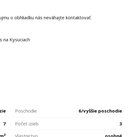
áujmu o obhliadku nás neváhajte kontaktovať.
s na Kysuciach
zie
Poschodie
6/vyššie poschodie
7
Počet izieb
3
 m²
Vlastníctvo
osobné