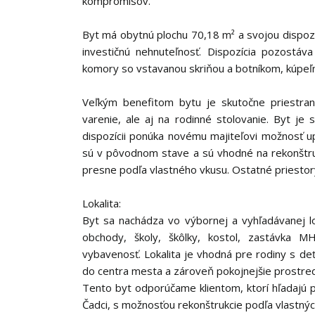
kompromisov.
Byt má obytnú plochu 70,18 m² a svojou dispozí
investičnú nehnuteľnosť. Dispozícia pozostáva
komory so vstavanou skriňou a botníkom, kúpeľn
Veľkým benefitom bytu je skutočne priestran
varenie, ale aj na rodinné stolovanie. Byt je
dispozícii ponúka novému majiteľovi možnosť u
sú v pôvodnom stave a sú vhodné na rekonštrukc
presne podľa vlastného vkusu. Ostatné priestor
Lokalita:
Byt sa nachádza vo výbornej a vyhľadávanej lo
obchody, školy, škôlky, kostol, zastávka M
vybavenosť. Lokalita je vhodná pre rodiny s de
do centra mesta a zároveň pokojnejšie prostred
Tento byt odporúčame klientom, ktorí hľadajú p
Čadci, s možnosťou rekonštrukcie podľa vlastný