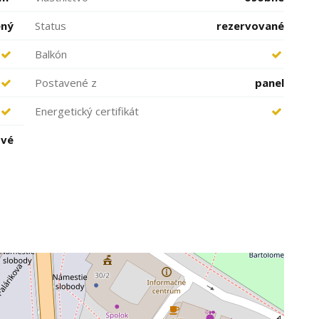
ený
Status
rezervované
Balkón
Postavené z
panel
Energetický certifikát
ové