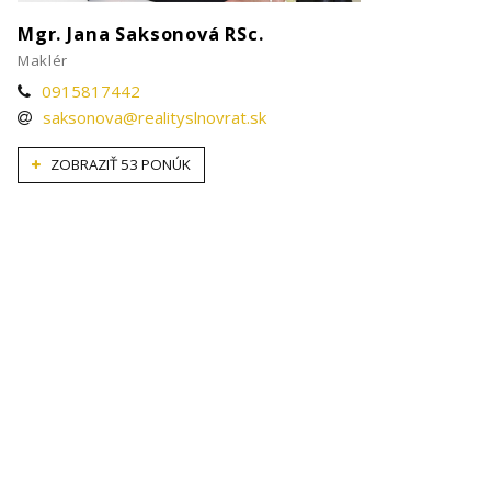
Mgr. Jana Saksonová RSc.
Maklér
0915817442
saksonova@realityslnovrat.sk
ZOBRAZIŤ 53 PONÚK