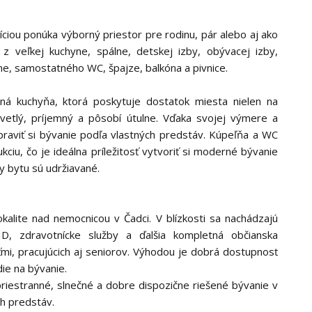
ciou ponúka výborný priestor pre rodinu, pár alebo aj ako
 z veľkej kuchyne, spálne, detskej izby, obývacej izby,
e, samostatného WC, špajze, balkóna a pivnice.
ná kuchyňa, ktorá poskytuje dostatok miesta nielen na
 svetlý, príjemný a pôsobí útulne. Vďaka svojej výmere a
praviť si bývanie podľa vlastných predstáv. Kúpeľňa a WC
iu, čo je ideálna príležitosť vytvoriť si moderné bývanie
y bytu sú udržiavané.
kalite nad nemocnicou v Čadci. V blízkosti sa nachádzajú
HD, zdravotnícke služby a ďalšia kompletná občianska
ťmi, pracujúcich aj seniorov. Výhodou je dobrá dostupnosť
ie na bývanie.
riestranné, slnečné a dobre dispozične riešené bývanie v
ch predstáv.