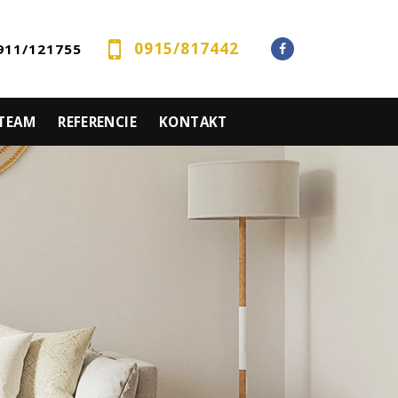
0915/817442
911/121755
 TEAM
REFERENCIE
KONTAKT