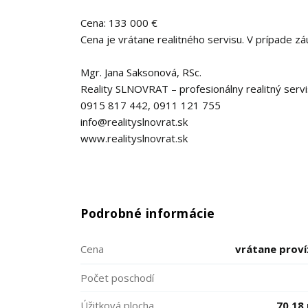
Cena: 133 000 €
Cena je vrátane realitného servisu. V prípade z
Mgr. Jana Saksonová, RSc.
Reality SLNOVRAT – profesionálny realitný servi
0915 817 442, 0911 121 755
info@realityslnovrat.sk
www.realityslnovrat.sk
Podrobné informácie
Cena
vrátane proví
Počet poschodí
Úžitková plocha
70.18