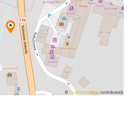
©
OpenStreetMap
contributors