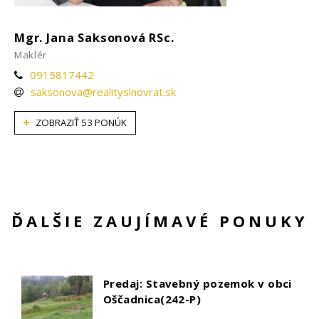
Mgr. Jana Saksonová RSc.
Maklér
0915817442
saksonova@realityslnovrat.sk
ZOBRAZIŤ 53 PONÚK
ĎALŠIE ZAUJÍMAVÉ PONUKY
Predaj: Stavebný pozemok v obci
Oščadnica(242-P)