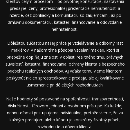
klientov celým procesom – od prvotnej konzultácie, nastavenia
predajnej ceny, profesionálnej prezentácie nehnuteľnosti a
inzercie, cez obhliadky a komunikáciu so záujemcami, až po
zmluvnú dokumentáciu, kataster, financovanie a odovzdanie
nehnuteľnosti.
Dôležitou súčasťou našej práce je vzdelávanie a odborný rast
maklérov. V našom tíme pôsobia vzdelaní makléri, ktorí si
priebežne dopĺňajú znalosti v oblasti realitného trhu, právnych
súvislostí, katastra, financovania, ochrany klienta a bezpečného
priebehu realitných obchodov. Aj vďaka tomu vieme klientom
poskytnúť nielen sprostredkovanie predaja, ale aj kvalifikované
usmernenie pri dôležitých rozhodnutiach.
Naše hodnoty sú postavené na spoľahlivosti, transparentnosti,
diskrétnosti, férovom jednaní a osobnom prístupe. Ku každej
nehnuteľnosti pristupujeme individuálne, pretože vieme, že za
každým predajom alebo kúpou je konkrétny životný príbeh,
rozhodnutie a dôvera klienta.