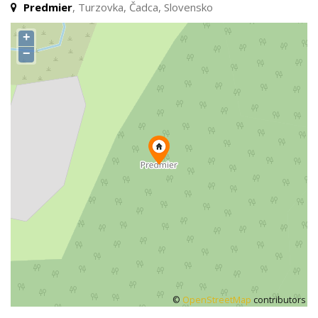
Predmier
, Turzovka, Čadca, Slovensko
+
−
©
OpenStreetMap
contributors