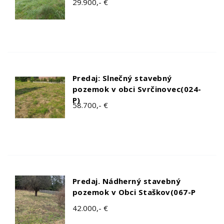
29.900,- €
Predaj: Slnečný stavebný
pozemok v obci Svrčinovec(024-
P)
58.700,- €
Predaj. Nádherný stavebný
pozemok v Obci Staškov(067-P
42.000,- €