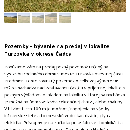
Pozemky - bývanie na predaj v lokalite
Turzovka v okrese Čadca
Ponúkame Vám na predaj pekný pozemok určený na
výstavbu rodinného domu v meste Turzovka miestnej časti
Predmier. Tento rovinatý pozemok o celkovej výmere 961
m2 sa nachádza nad zastavanou časťou v príjemnej lokalite s
pekným výhľadom. Vzhľadom na lokalitu v ktorej sa nachádza
je možná na ňom výstavba rekreačnej chaty , alebo chalupy.
V blízkosti cca 100 m je možnosť napojenia na všetky
inžinierske siete a to mestskú vodu, kanalizáciu, plyn a
elektriku. Prístupný je na začiatku po asfaltovej kominikácii a
potom po nespevnenej ceste. Disponujeme kladným