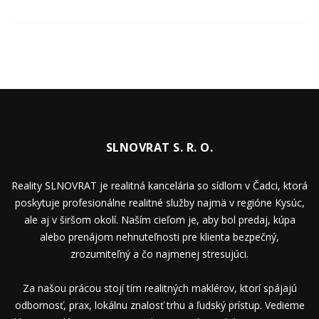
SLNOVRAT S. R. O.
Reality SLNOVRAT je realitná kancelária so sídlom v Čadci, ktorá
poskytuje profesionálne realitné služby najmä v regióne Kysúc,
ale aj v širšom okolí. Naším cieľom je, aby bol predaj, kúpa
alebo prenájom nehnuteľnosti pre klienta bezpečný,
zrozumiteľný a čo najmenej stresujúci.
Za našou prácou stojí tím realitných maklérov, ktorí spájajú
odbornosť, prax, lokálnu znalosť trhu a ľudský prístup. Vedieme